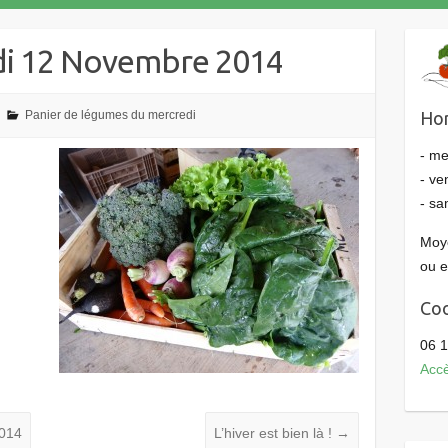
di 12 Novembre 2014
Panier de légumes du mercredi
Hor
- me
- ve
- sa
Moye
ou 
Co
06 1
Accè
2014
L’hiver est bien là !
→