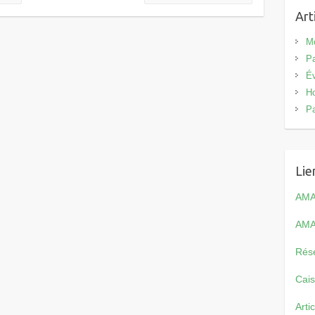
Art
Mo
Pa
Év
Ho
Pa
Lie
AMA
AMA
Rés
Cais
Arti