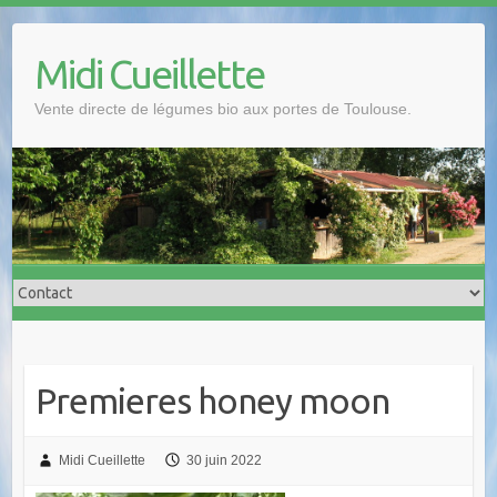
S
k
Midi Cueillette
i
p
Vente directe de légumes bio aux portes de Toulouse.
t
o
c
o
n
t
e
n
t
Premieres honey moon
Midi Cueillette
30 juin 2022