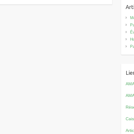
Art
Mo
Pa
Év
Ho
Pa
Lie
AMA
AMA
Rés
Cais
Arti