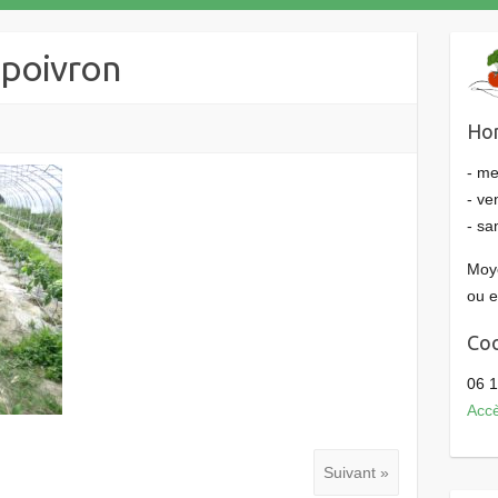
 poivron
Hor
- me
- ve
- sa
Moye
ou 
Co
06 1
Accè
Suivant »